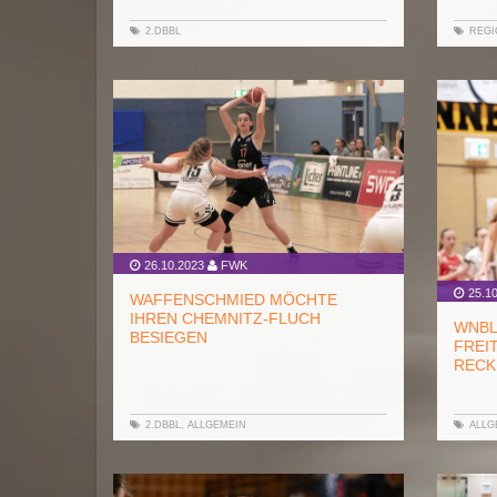
2.DBBL
REGI
26.10.2023
FWK
25.10
WAFFENSCHMIED MÖCHTE
IHREN CHEMNITZ-FLUCH
WNBL
BESIEGEN
FREI
RECK
2.DBBL
,
ALLGEMEIN
ALLG