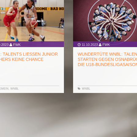
.2023
FWK
11.10.2023
FWK
 TALENTS LIESSEN JUNIOR P
WUNDERTÜTE WNBL: TALE
ERS KEINE CHANCE
STARTEN GEGEN OSNABRÜC
DIE U18-BUNDESLIGASAISO
EMEIN
,
WNBL
WNBL