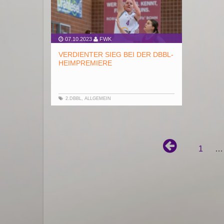
07.10.2023
FWK
VERDIENTER SIEG BEI DER DBBL-
HEIMPREMIERE
2.DBBL
,
ALLGEMEIN
1
…