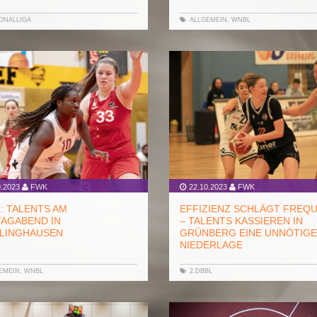
ONALLIGA
ALLGEMEIN
,
WNBL
.2023
FWK
22.10.2023
FWK
: TALENTS AM
EFFIZIENZ SCHLÄGT FREQ
TAGABEND IN
– TALENTS KASSIEREN IN
LINGHAUSEN
GRÜNBERG EINE UNNÖTIGE
NIEDERLAGE
EMEIN
,
WNBL
2.DBBL