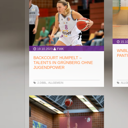
15.10
19.10.2023
FWK
WNBL:
ANTH
BACKCOURT HUMPELT –
TALENTS IN GRÜNBERG OHNE
JUGENDPOWER
2.DBBL
,
ALLGEMEIN
ALLG