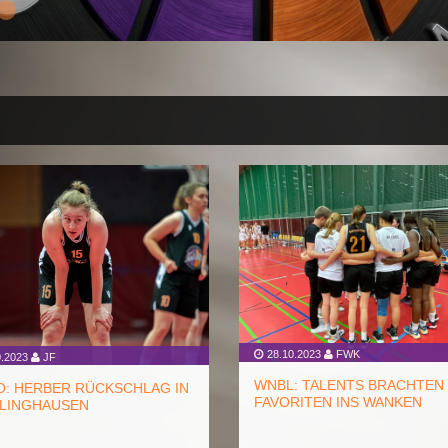
28.10.2023
FWK
.2023
JF
WNBL: TALENTS BRACHTEN
O: HERBER RÜCKSCHLAG IN
FAVORITEN INS WANKEN
LINGHAUSEN