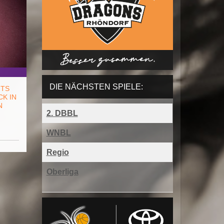
DIE NÄCHSTEN SPIELE:
NTS
K IN
N
2. DBBL
WNBL
Regio
Oberliga