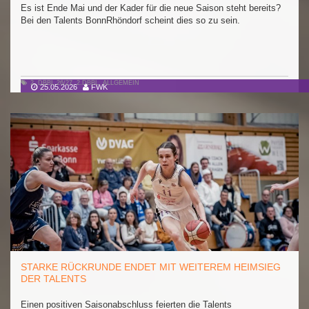
Es ist Ende Mai und der Kader für die neue Saison steht bereits?
Bei den Talents BonnRhöndorf scheint dies so zu sein.
2. DBBL 26/27
,
2.DBBL
,
ALLGEMEIN
25.05.2026
FWK
STARKE RÜCKRUNDE ENDET MIT WEITEREM HEIMSIEG
DER TALENTS
Einen positiven Saisonabschluss feierten die Talents