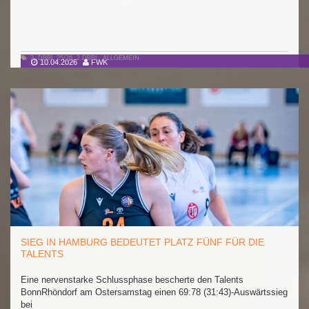
2. DBBL 25/26
,
2.DBBL
,
ALLGEMEIN
10.04.2026
FWK
SIEG IN HAMBURG BEDEUTET PLATZ FÜNF FÜR DIE
TALENTS
Eine nervenstarke Schlussphase bescherte den Talents
BonnRhöndorf am Ostersamstag einen 69:78 (31:43)-Auswärtssieg
bei