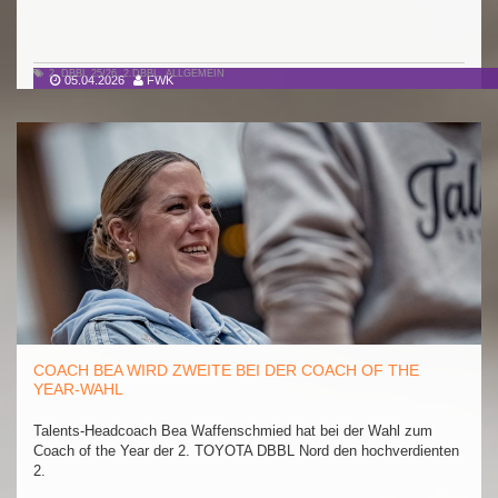
2. DBBL 25/26
,
2.DBBL
,
ALLGEMEIN
05.04.2026
FWK
COACH BEA WIRD ZWEITE BEI DER COACH OF THE
YEAR-WAHL
Talents-Headcoach Bea Waffenschmied hat bei der Wahl zum
Coach of the Year der 2. TOYOTA DBBL Nord den hochverdienten
2.