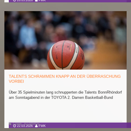
26.03.2026
FWK
TALENTS SCHRAMMEN KNAPP AN DER ÜBERRASCHUNG
VORBEI
Über 35 Spielminuten lang schnupperten die Talents BonnRhöndorf
am Sonntagabend in der TOYOTA 2. Damen Basketball-Bund
2.DBBL
,
ALLGEMEIN
22.03.2026
FWK