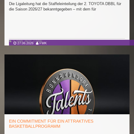
Die Ligaleitung hat die Staffeleinteilung der 2. TOYOTA DBBL für
die Saison 2026/27 bekanntgegeben – mit dem für
2. DBBL 26/27
,
2.DBBL
27.06.2026
FWK
EIN COMMITMENT FÜR EIN ATTRAKTIVES
BASKETBALLPROGRAMM