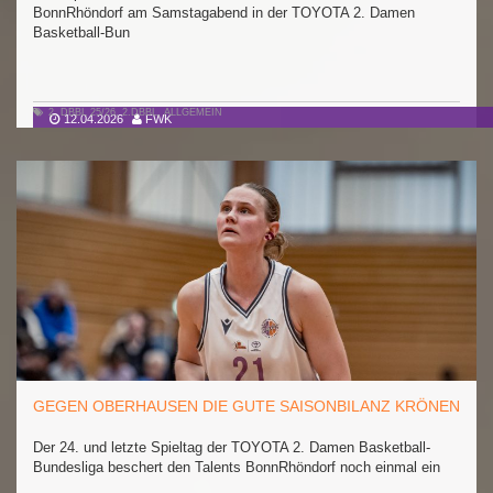
BonnRhöndorf am Samstagabend in der TOYOTA 2. Damen
Basketball-Bun
2. DBBL 25/26
,
2.DBBL
,
ALLGEMEIN
12.04.2026
FWK
GEGEN OBERHAUSEN DIE GUTE SAISONBILANZ KRÖNEN
Der 24. und letzte Spieltag der TOYOTA 2. Damen Basketball-
Bundesliga beschert den Talents BonnRhöndorf noch einmal ein