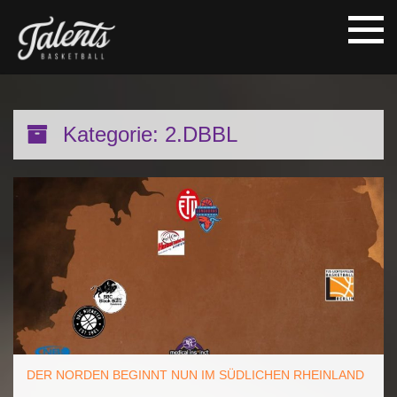
Kategorie:
2.DBBL
DER NORDEN BEGINNT NUN IM SÜDLICHEN RHEINLAND