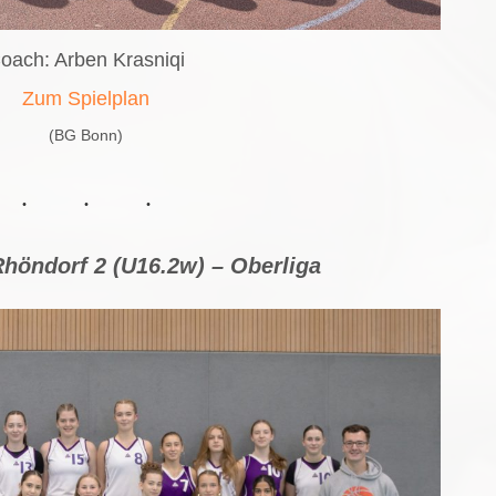
oach: Arben Krasniqi
Zum Spielplan
(BG Bonn)
höndorf 2 (U16.2w) – Oberliga