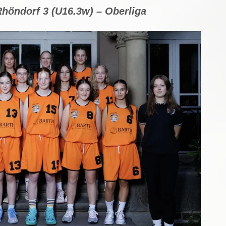
höndorf 3 (U16.3w) – Oberliga