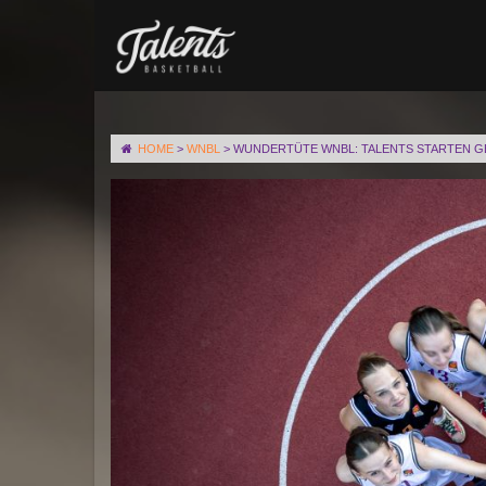
HOME
>
WNBL
>
WUNDERTÜTE WNBL: TALENTS STARTEN G