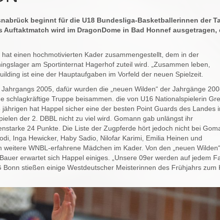
nabrück beginnt für die U18 Bundesliga-Basketballerinnen der T
 Auftaktmatch wird im DragonDome in Bad Honnef ausgetragen, 
hat einen hochmotivierten Kader zusammengestellt, dem in der
ningslager am Sportinternat Hagerhof zuteil wird. „Zusammen leben,
lding ist eine der Hauptaufgaben im Vorfeld der neuen Spielzeit.
 Jahrgangs 2005, dafür wurden die „neuen Wilden“ der Jahrgänge 20
 schlagkräftige Truppe beisammen. die von U16 Nationalspielerin Gre
jährigen hat Happel sicher eine der besten Point Guards des Landes i
ielen der 2. DBBL nicht zu viel wird. Gomann gab unlängst ihr
ärenstarke 24 Punkte. Die Liste der Zugpferde hört jedoch nicht bei Go
di, Inga Hewicker, Haby Sadio, Nilofar Karimi, Emilia Heinen und
n weitere WNBL-erfahrene Mädchen im Kader. Von den „neuen Wilden“
Bauer erwartet sich Happel einiges. „Unsere 09er werden auf jedem Fa
onn stießen einige Westdeutscher Meisterinnen des Frühjahrs zum 