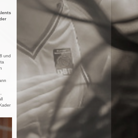
alents
der
08 und
ta
n
mann
,
ll
Kader