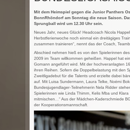
Mit dem Heimspiel gegen die Junior Panthers Os
BonnRhöndorf am Sonntag die neue Saison. Das
Sprungball wird um 12.30 Uhr sein.
Neues Jahr, neues Glück! Headcoach Nicola Happel 
Herbstferienwoche noch einmal ein dreitägiges Trai
zusammen trainieren“, nennt das der Coach, Teambui
Abschied nehmen hieß es von den Spielerinnen des
2009 im Team willkommen geheißen. Happel hat eine
Gomann angeführt wird. Mit der hochveranlagten 16 
ihren Reihen. Sofern die Doppelbelastung mit den Sp
Zweitligadebut für die Talents und erzielte dabei b
auf. Mit Luisa Sundermann, Laura Telke, Noémi Boko
Bundesjugendlager-Teilnehmerin Nela Ridder stehe
Spielerinnen wie Linda Thimm, Kelis Mba und Klara 
mitmischen…“ Aus der Mädchen-Kaderschmiede BG B
der Kooperationsmannschaft.