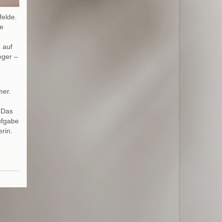
felde.
he
 auf
eger –
mer.
„Das
ufgabe
rin.