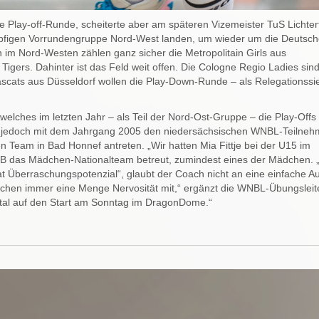
ie Play-off-Runde, scheiterte aber am späteren Vizemeister TuS Lichter
pfigen Vorrundengruppe Nord-West landen, um wieder um die Deutsc
n im Nord-Westen zählen ganz sicher die Metropolitain Girls aus
gers. Dahinter ist das Feld weit offen. Die Cologne Regio Ladies sind
ascats aus Düsseldorf wollen die Play-Down-Runde – als Relegationssi
lches im letzten Jahr – als Teil der Nord-Ost-Gruppe – die Play-Offs
en jedoch mit dem Jahrgang 2005 den niedersächsischen WNBL-Teilneh
n Team in Bad Honnef antreten. „Wir hatten Mia Fittje bei der U15 im
DBB das Mädchen-Nationalteam betreut, zumindest eines der Mädchen. 
 Überraschungspotenzial“, glaubt der Coach nicht an eine einfache A
dchen immer eine Menge Nervosität mit,“ ergänzt die WNBL-Übungsleite
otal auf den Start am Sonntag im DragonDome.“