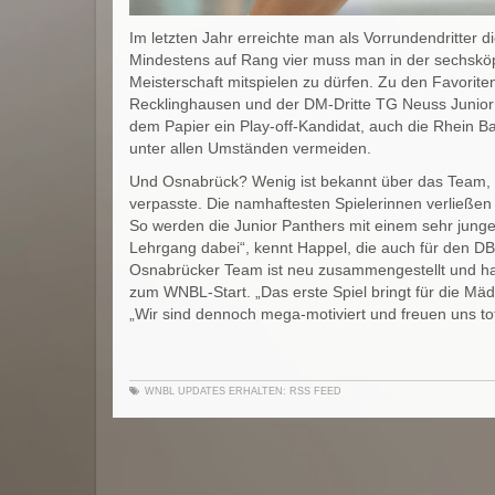
Im letzten Jahr erreichte man als Vorrundendritter d
Mindestens auf Rang vier muss man in der sechskö
Meisterschaft mitspielen zu dürfen. Zu den Favorite
Recklinghausen und der DM-Dritte TG Neuss Junior Ti
dem Papier ein Play-off-Kandidat, auch die Rhein B
unter allen Umständen vermeiden.
Und Osnabrück? Wenig ist bekannt über das Team, we
verpasste. Die namhaftesten Spielerinnen verließ
So werden die Junior Panthers mit einem sehr junge
Lehrgang dabei“, kennt Happel, die auch für den 
Osnabrücker Team ist neu zusammengestellt und hat
zum WNBL-Start. „Das erste Spiel bringt für die Mä
„Wir sind dennoch mega-motiviert und freuen uns t
WNBL
UPDATES ERHALTEN:
RSS FEED