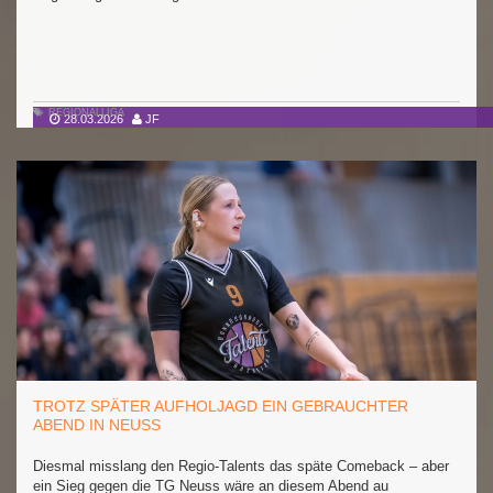
REGIONALLIGA
28.03.2026
JF
TROTZ SPÄTER AUFHOLJAGD EIN GEBRAUCHTER
ABEND IN NEUSS
Diesmal misslang den Regio-Talents das späte Comeback – aber
ein Sieg gegen die TG Neuss wäre an diesem Abend au