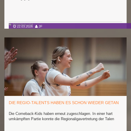
REGIONALLIGA
22.03.2026
JF
DIE REGIO-TALENTS HABEN ES SCHON WIEDER GETAN
Die Comeback-Kids haben erneut zugeschlagen. In einer hart
umkämpften Partie konnte die Regionaligavertretung der Talen