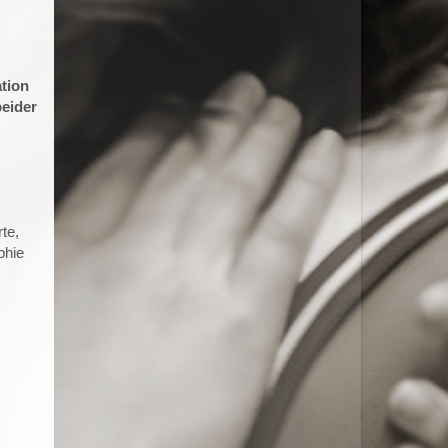
tion
beider
rte,
phie