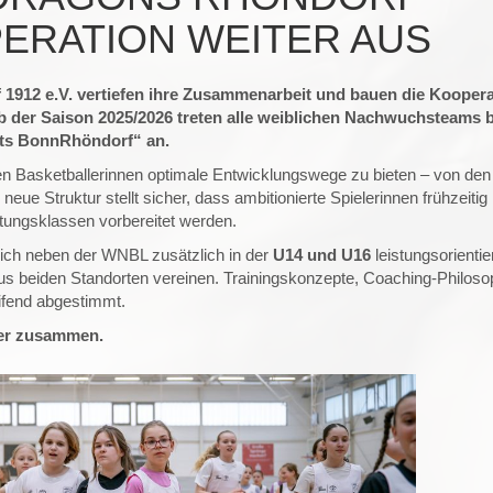
ERATION WEITER AUS
1912 e.V. vertiefen ihre Zusammenarbeit und bauen die Koopera
b der Saison 2025/2026 treten alle weiblichen Nachwuchsteams 
ts BonnRhöndorf“ an.
ngen Basketballerinnen optimale Entwicklungswege zu bieten – von den
e neue Struktur stellt sicher, dass ambitionierte Spielerinnen frühzeitig
stungsklassen vorbereitet werden.
ch neben der WNBL zusätzlich in der
U14 und
U16
leistungsorientie
aus beiden Standorten vereinen. Trainingskonzepte, Coaching-Philoso
ifend abgestimmt.
er zusammen.