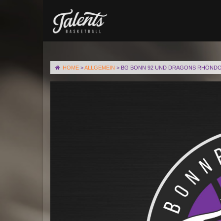
HOME
>
ALLGEMEIN
>
BG BONN 92 UND DRAGONS RHÖNDO