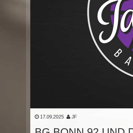
17.09.2025
JF
BG BONN 92 UND