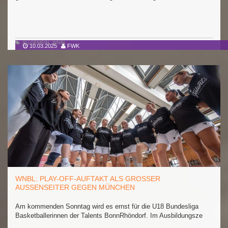
ALLGEMEIN
,
WNBL
10.03.2025
FWK
WNBL: PLAY-OFF-AUFTAKT ALS GROSSER A
USSENSEITER GEGEN MÜNCHEN
Am kommenden Sonntag wird es ernst für die U18 Bundesliga
Basketballerinnen der Talents BonnRhöndorf. Im Ausbildungsze