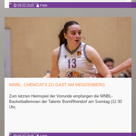
ALLGEMEIN
,
WNBL
09.02.2025
FWK
WNBL: CHEMCATS ZU GAST AM MENZENBERG
Zum letzten Heimspiel der Vorrunde empfangen die WNBL-
Basketballerinnen der Talents BonnRhöndorf am Sonntag (12.30
Uhr,
ALLGEMEIN
,
WNBL