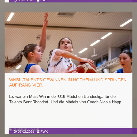
06.02.2025
FWK
WNBL-TALENTS GEWINNEN IN HOFHEIM UND SPRINGEN
AUF RANG VIER.
Es war ein Must-Win in der U18 Mädchen-Bundesliga für die
Talents BonnRhöndorf. Und die Mädels von Coach Nicola Happ
ALLGEMEIN
,
WNBL
02.02.2025
FWK