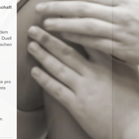
schaft
hdem
 Duell
tschen
te pro
nts
n.