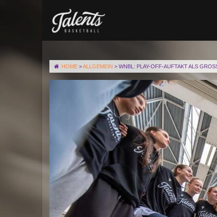
HOME
>
ALLGEMEIN
>
WNBL: PLAY-OFF-AUFTAKT ALS GROS