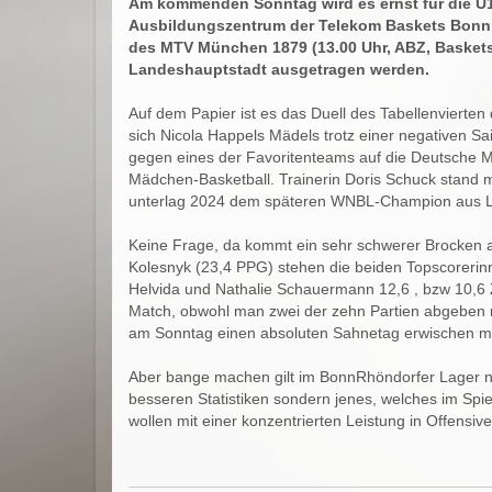
Am kommenden Sonntag wird es ernst für die U1
Ausbildungszentrum der Telekom Baskets Bonn e
des MTV München 1879 (13.00 Uhr, ABZ, Basketsr
Landeshauptstadt ausgetragen werden.
Auf dem Papier ist es das Duell des Tabellenvierte
sich Nicola Happels Mädels trotz einer negativen Sai
gegen eines der Favoritenteams auf die Deutsche Me
Mädchen-Basketball. Trainerin Doris Schuck stand m
unterlag 2024 dem späteren WNBL-Champion aus L
Keine Frage, da kommt ein sehr schwerer Brocken auf
Kolesnyk (23,4 PPG) stehen die beiden Topscorerin
Helvida und Nathalie Schauermann 12,6 , bzw 10,6 Z
Match, obwohl man zwei der zehn Partien abgeben mus
am Sonntag einen absoluten Sahnetag erwischen mü
Aber bange machen gilt im BonnRhöndorfer Lager na
besseren Statistiken sondern jenes, welches im Spie
wollen mit einer konzentrierten Leistung in Offens