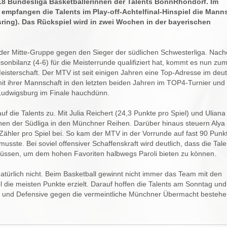
8 Bundesliga Basketballerinnen der Talents BonnRhöndorf. Im
mpfangen die Talents im Play-off-Achtelfinal-Hinspiel die Mann
ing). Das Rückspiel wird in zwei Wochen in der bayerischen
n der Mitte-Gruppe gegen den Sieger der südlichen Schwesterliga. Nac
sonbilanz (4-6) für die Meisterrunde qualifiziert hat, kommt es nun zum
isterschaft. Der MTV ist seit einigen Jahren eine Top-Adresse im deu
it ihrer Mannschaft in den letzten beiden Jahren im TOP4-Turnier und
udwigsburg im Finale hauchdünn.
 die Talents zu. Mit Julia Reichert (24,3 Punkte pro Spiel) und Uliana
nen der Südliga in den Münchner Reihen. Darüber hinaus steuern Alya
ähler pro Spiel bei. So kam der MTV in der Vorrunde auf fast 90 Punk
ste. Bei soviel offensiver Schaffenskraft wird deutlich, dass die Tale
ssen, um dem hohen Favoriten halbwegs Paroli bieten zu können.
türlich nicht. Beim Basketball gewinnt nicht immer das Team mit den
l die meisten Punkte erzielt. Darauf hoffen die Talents am Sonntag und
ive und Defensive gegen die vermeintliche Münchner Übermacht bestehe