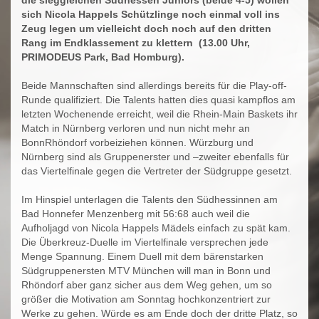
die sieggleichen Südhessen Juniors (beide 4-5) wollen
sich Nicola Happels Schützlinge noch einmal voll ins
Zeug legen um vielleicht doch noch auf den dritten
Rang im Endklassement zu klettern (13.00 Uhr,
PRIMODEUS Park, Bad Homburg).
Beide Mannschaften sind allerdings bereits für die Play-off-
Runde qualifiziert. Die Talents hatten dies quasi kampflos am
letzten Wochenende erreicht, weil die Rhein-Main Baskets ihr
Match in Nürnberg verloren und nun nicht mehr an
BonnRhöndorf vorbeiziehen können. Würzburg und
Nürnberg sind als Gruppenerster und –zweiter ebenfalls für
das Viertelfinale gegen die Vertreter der Südgruppe gesetzt.
Im Hinspiel unterlagen die Talents den Südhessinnen am
Bad Honnefer Menzenberg mit 56:68 auch weil die
Aufholjagd von Nicola Happels Mädels einfach zu spät kam.
Die Überkreuz-Duelle im Viertelfinale versprechen jede
Menge Spannung. Einem Duell mit dem bärenstarken
Südgruppenersten MTV München will man in Bonn und
Rhöndorf aber ganz sicher aus dem Weg gehen, um so
größer die Motivation am Sonntag hochkonzentriert zur
Werke zu gehen. Würde es am Ende doch der dritte Platz, so