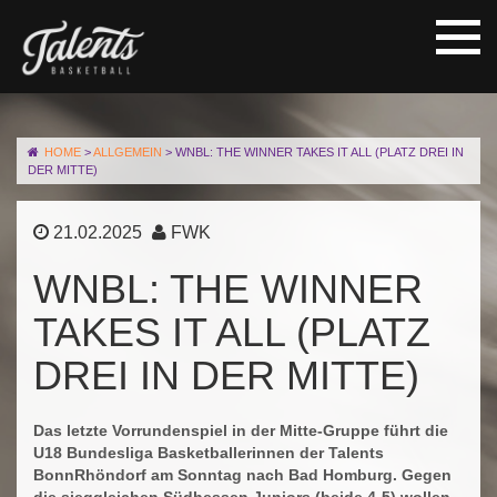
HOME
>
ALLGEMEIN
>
WNBL: THE WINNER TAKES IT ALL (PLATZ DREI IN
DER MITTE)
21.02.2025
FWK
WNBL: THE WINNER
TAKES IT ALL (PLATZ
DREI IN DER MITTE)
Das letzte Vorrundenspiel in der Mitte-Gruppe führt die
U18 Bundesliga Basketballerinnen der Talents
BonnRhöndorf am Sonntag nach Bad Homburg. Gegen