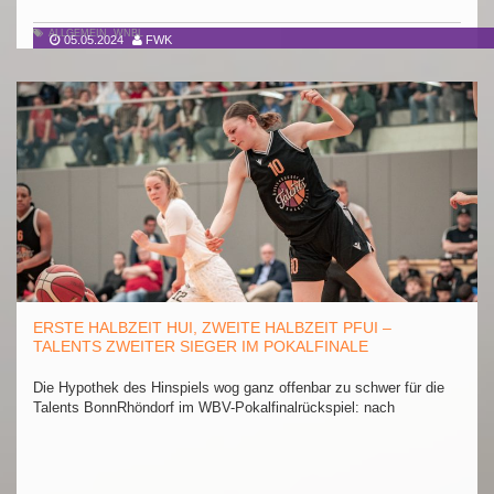
ALLGEMEIN
,
WNBL
05.05.2024
FWK
ERSTE HALBZEIT HUI, ZWEITE HALBZEIT PFUI –
TALENTS ZWEITER SIEGER IM POKALFINALE
Die Hypothek des Hinspiels wog ganz offenbar zu schwer für die
Talents BonnRhöndorf im WBV-Pokalfinalrückspiel: nach