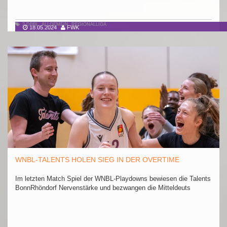
2.DBBL
,
ALLGEMEIN
,
REGIONALLIGA
18.05.2024
FWK
WNBL-TALENTS HOLEN SIEG IN DER OVERTIME
Im letzten Match Spiel der WNBL-Playdowns bewiesen die Talents
BonnRhöndorf Nervenstärke und bezwangen die Mitteldeuts