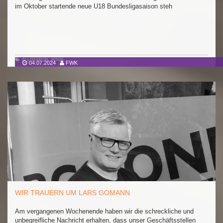
im Oktober startende neue U18 Bundesligasaison steh
ALLGEMEIN
,
WNBL
04.07.2024
FWK
WIR TRAUERN UM LARS GOMANN
Am vergangenen Wochenende haben wir die schreckliche und
unbegreifliche Nachricht erhalten, dass unser Geschäftsstellen