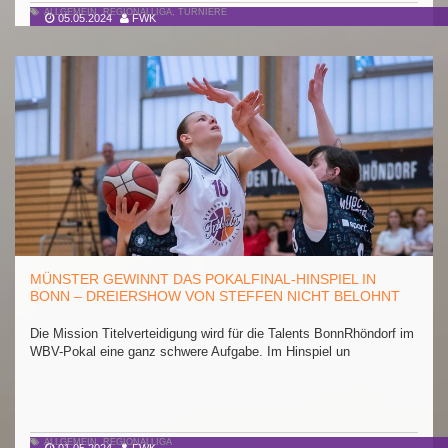
ALLGEMEIN
,
REGIONALLIGA
,
TURNIERE
05.05.2024
FWK
MÜNSTER GEWINNT DAS POKALFINAL-HINSPIEL IN
BONN – DREIERSHOW VON STEFFEN NICHT BELOHNT
Die Mission Titelverteidigung wird für die Talents BonnRhöndorf im
WBV-Pokal eine ganz schwere Aufgabe. Im Hinspiel un
ALLGEMEIN
,
REGIONALLIGA