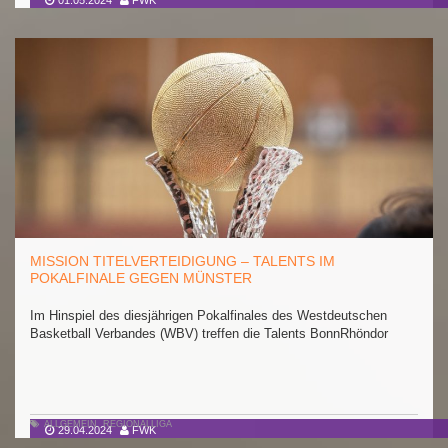
01.05.2024
FWK
MISSION TITELVERTEIDIGUNG – TALENTS IM
POKALFINALE GEGEN MÜNSTER
Im Hinspiel des diesjährigen Pokalfinales des Westdeutschen
Basketball Verbandes (WBV) treffen die Talents BonnRhöndor
ALLGEMEIN
,
REGIONALLIGA
29.04.2024
FWK