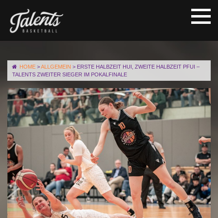
HOME
>
ALLGEMEIN
>
ERSTE HALBZEIT HUI, ZWEITE HALBZEIT PFUI –
TALENTS ZWEITER SIEGER IM POKALFINALE