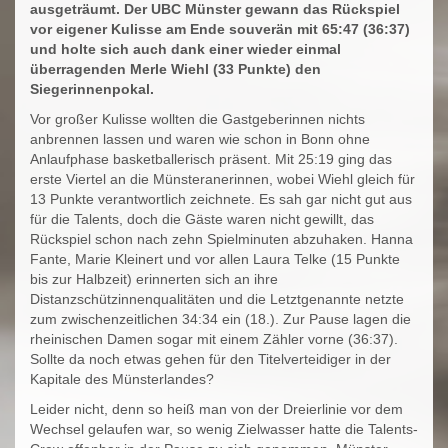
ausgeträumt. Der UBC Münster gewann das Rückspiel
vor eigener Kulisse am Ende souverän mit 65:47 (36:37)
und holte sich auch dank einer wieder einmal
überragenden Merle Wiehl (33 Punkte) den
Siegerinnenpokal.
Vor großer Kulisse wollten die Gastgeberinnen nichts
anbrennen lassen und waren wie schon in Bonn ohne
Anlaufphase basketballerisch präsent. Mit 25:19 ging das
erste Viertel an die Münsteranerinnen, wobei Wiehl gleich für
13 Punkte verantwortlich zeichnete. Es sah gar nicht gut aus
für die Talents, doch die Gäste waren nicht gewillt, das
Rückspiel schon nach zehn Spielminuten abzuhaken. Hanna
Fante, Marie Kleinert und vor allen Laura Telke (15 Punkte
bis zur Halbzeit) erinnerten sich an ihre
Distanzschützinnenqualitäten und die Letztgenannte netzte
zum zwischenzeitlichen 34:34 ein (18.). Zur Pause lagen die
rheinischen Damen sogar mit einem Zähler vorne (36:37).
Sollte da noch etwas gehen für den Titelverteidiger in der
Kapitale des Münsterlandes?
Leider nicht, denn so heiß man von der Dreierlinie vor dem
Wechsel gelaufen war, so wenig Zielwasser hatte die Talents-