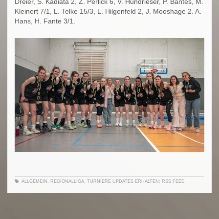
Dreier, S. Kadiata 2, Z. Perlick 6, V. Hundrieser, P. Bantes, M.
Kleinert 7/1, L. Telke 15/3, L. Hilgenfeld 2, J. Mooshage 2. A.
Hans, H. Fante 3/1.
ALLGEMEIN
,
REGIONALLIGA
,
TURNIERE
UPDATES ERHALTEN:
RSS FEED