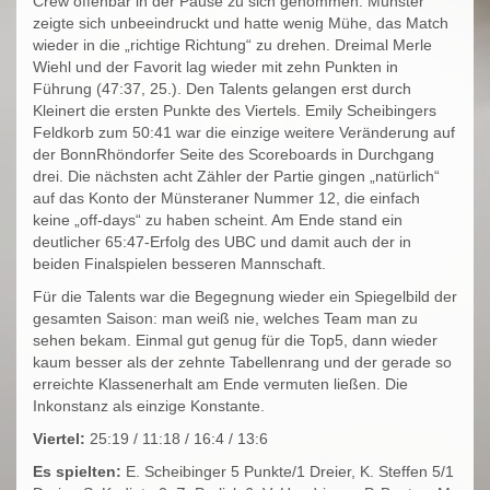
Crew offenbar in der Pause zu sich genommen. Münster
zeigte sich unbeeindruckt und hatte wenig Mühe, das Match
wieder in die „richtige Richtung“ zu drehen. Dreimal Merle
Wiehl und der Favorit lag wieder mit zehn Punkten in
Führung (47:37, 25.). Den Talents gelangen erst durch
Kleinert die ersten Punkte des Viertels. Emily Scheibingers
Feldkorb zum 50:41 war die einzige weitere Veränderung auf
der BonnRhöndorfer Seite des Scoreboards in Durchgang
drei. Die nächsten acht Zähler der Partie gingen „natürlich“
auf das Konto der Münsteraner Nummer 12, die einfach
keine „off-days“ zu haben scheint. Am Ende stand ein
deutlicher 65:47-Erfolg des UBC und damit auch der in
beiden Finalspielen besseren Mannschaft.
Für die Talents war die Begegnung wieder ein Spiegelbild der
gesamten Saison: man weiß nie, welches Team man zu
sehen bekam. Einmal gut genug für die Top5, dann wieder
kaum besser als der zehnte Tabellenrang und der gerade so
erreichte Klassenerhalt am Ende vermuten ließen. Die
Inkonstanz als einzige Konstante.
Viertel:
25:19 / 11:18 / 16:4 / 13:6
Es spielten:
E. Scheibinger 5 Punkte/1 Dreier, K. Steffen 5/1