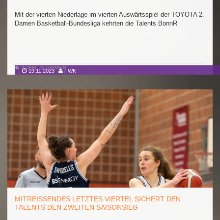
Mit der vierten Niederlage im vierten Auswärtsspiel der TOYOTA 2.
Damen Basketball-Bundesliga kehrten die Talents BonnR
2.DBBL
,
ALLGEMEIN
19.11.2023
FWK
MITREISSENDES LETZTES VIERTEL SICHERT DEN T
ALENTS DEN ZWEITEN SAISONSIEG