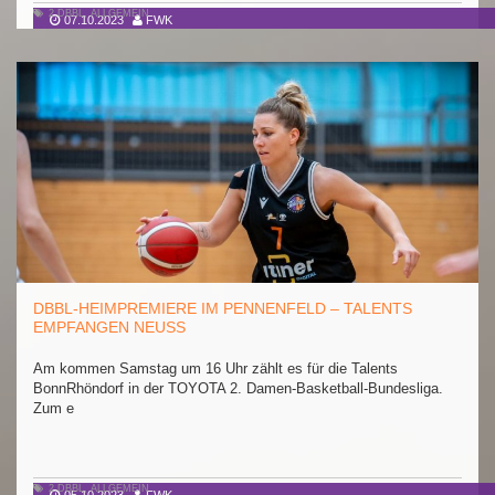
2.DBBL
,
ALLGEMEIN
07.10.2023
FWK
DBBL-HEIMPREMIERE IM PENNENFELD – TALENTS
EMPFANGEN NEUSS
Am kommen Samstag um 16 Uhr zählt es für die Talents
BonnRhöndorf in der TOYOTA 2. Damen-Basketball-Bundesliga.
Zum e
2.DBBL
,
ALLGEMEIN