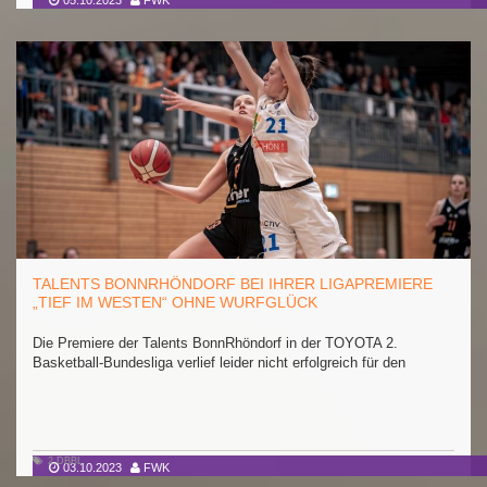
05.10.2023
FWK
TALENTS BONNRHÖNDORF BEI IHRER LIGAPREMIERE
„TIEF IM WESTEN“ OHNE WURFGLÜCK
Die Premiere der Talents BonnRhöndorf in der TOYOTA 2.
Basketball-Bundesliga verlief leider nicht erfolgreich für den
2.DBBL
03.10.2023
FWK