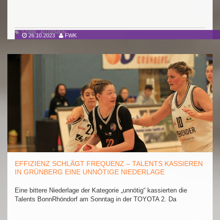
2.DBBL
,
ALLGEMEIN
26.10.2023
FWK
EFFIZIENZ SCHLÄGT FREQUENZ – TALENTS KASSIEREN
IN GRÜNBERG EINE UNNÖTIGE NIEDERLAGE
Eine bittere Niederlage der Kategorie „unnötig“ kassierten die
Talents BonnRhöndorf am Sonntag in der TOYOTA 2. Da