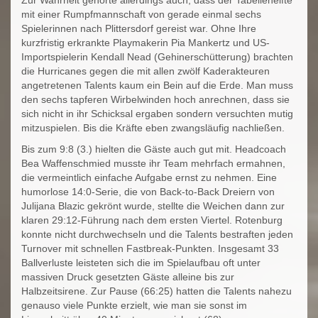
mit einer Rumpfmannschaft von gerade einmal sechs
Spielerinnen nach Plittersdorf gereist war. Ohne Ihre
kurzfristig erkrankte Playmakerin Pia Mankertz und US-
Importspielerin Kendall Nead (Gehinerschütterung) brachten
die Hurricanes gegen die mit allen zwölf Kaderakteuren
angetretenen Talents kaum ein Bein auf die Erde. Man muss
den sechs tapferen Wirbelwinden hoch anrechnen, dass sie
sich nicht in ihr Schicksal ergaben sondern versuchten mutig
mitzuspielen. Bis die Kräfte eben zwangsläufig nachließen.
Bis zum 9:8 (3.) hielten die Gäste auch gut mit. Headcoach
Bea Waffenschmied musste ihr Team mehrfach ermahnen,
die vermeintlich einfache Aufgabe ernst zu nehmen. Eine
humorlose 14:0-Serie, die von Back-to-Back Dreiern von
Julijana Blazic gekrönt wurde, stellte die Weichen dann zur
klaren 29:12-Führung nach dem ersten Viertel. Rotenburg
konnte nicht durchwechseln und die Talents bestraften jeden
Turnover mit schnellen Fastbreak-Punkten. Insgesamt 33
Ballverluste leisteten sich die im Spielaufbau oft unter
massiven Druck gesetzten Gäste alleine bis zur
Halbzeitsirene. Zur Pause (66:25) hatten die Talents nahezu
genauso viele Punkte erzielt, wie man sie sonst im