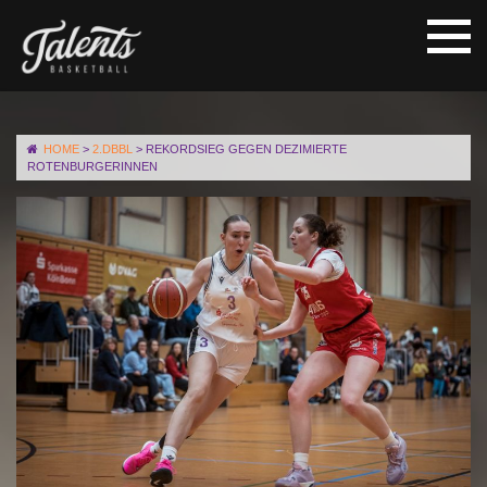
HOME
>
2.DBBL
>
REKORDSIEG GEGEN DEZIMIERTE
ROTENBURGERINNEN