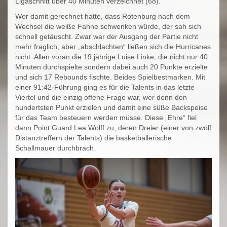
Ligaschnitt über 40 Minuten verzeichnet (68).
Wer damit gerechnet hatte, dass Rotenburg nach dem
Wechsel die weiße Fahne schwenken würde, der sah sich
schnell getäuscht. Zwar war der Ausgang der Partie nicht
mehr fraglich, aber „abschlachten“ ließen sich die Hurricanes
nicht. Allen voran die 19 jährige Luise Linke, die nicht nur 40
Minuten durchspielte sondern dabei auch 20 Punkte erzielte
und sich 17 Rebounds fischte. Beides Spielbestmarken. Mit
einer 91:42-Führung ging es für die Talents in das letzte
Viertel und die einzig offene Frage war, wer denn den
hundertsten Punkt erzielen und damit eine süße Backspeise
für das Team besteuern werden müsse. Diese „Ehre“ fiel
dann Point Guard Lea Wolff zu, deren Dreier (einer von zwölf
Distanztreffern der Talents) die basketballerische
Schallmauer durchbrach.