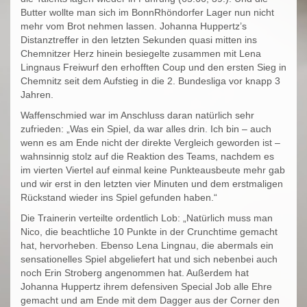
Butter wollte man sich im BonnRhöndorfer Lager nun nicht
mehr vom Brot nehmen lassen. Johanna Huppertz’s
Distanztreffer in den letzten Sekunden quasi mitten ins
Chemnitzer Herz hinein besiegelte zusammen mit Lena
Lingnaus Freiwurf den erhofften Coup und den ersten Sieg in
Chemnitz seit dem Aufstieg in die 2. Bundesliga vor knapp 3
Jahren.
Waffenschmied war im Anschluss daran natürlich sehr
zufrieden: „Was ein Spiel, da war alles drin. Ich bin – auch
wenn es am Ende nicht der direkte Vergleich geworden ist –
wahnsinnig stolz auf die Reaktion des Teams, nachdem es
im vierten Viertel auf einmal keine Punkteausbeute mehr gab
und wir erst in den letzten vier Minuten und dem erstmaligen
Rückstand wieder ins Spiel gefunden haben.“
Die Trainerin verteilte ordentlich Lob: „Natürlich muss man
Nico, die beachtliche 10 Punkte in der Crunchtime gemacht
hat, hervorheben. Ebenso Lena Lingnau, die abermals ein
sensationelles Spiel abgeliefert hat und sich nebenbei auch
noch Erin Stroberg angenommen hat. Außerdem hat
Johanna Huppertz ihrem defensiven Special Job alle Ehre
gemacht und am Ende mit dem Dagger aus der Corner den