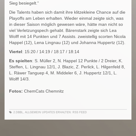
Sieg besiegelt.“
Die Talents haben sich damit ihre klitzekleine Chance auf die
Playoffs am Leben erhalten. Wieder einmal zeigte sich, was
in dieser Saison möglich gewesen wäre, hätte man nicht so
viel Verletzungspech gehabt. Bärenstark zeigte sich Lea
Wolff mit 14 Punkten und 7 Assists. zweistellig scorten Nicola
Happel (12), Lena Lingnau (12) und Johanna Huppertz (12).
Viertel
: 15:20 / 14:19 / 18:17 / 18:14
Es spielten
: S. Müller 2, N. Happel 12 Punkte / 2 Dreier, K.
Steffen, L. Lingnau 12/1, J. Blazic, Z. Perlick, L. Hilgenfeld 8,
L. Räwer Tanguep 4, M. Middeler 6, J. Huppertz 12/1, L.
Wolff 14/3.
Fotos:
ChemCats Chemnitz
2.DBBL
,
ALLGEMEIN
UPDATES ERHALTEN:
RSS FEED