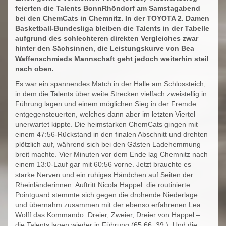
feierten die Talents BonnRhöndorf am Samstagabend
bei den ChemCats in Chemnitz. In der TOYOTA 2. Damen
Basketball-Bundesliga bleiben die Talents in der Tabelle
aufgrund des schlechteren direkten Vergleiches zwar
hinter den Sächsinnen, die Leistungskurve von Bea
Waffenschmieds Mannschaft geht jedoch weiterhin steil
nach oben.
Es war ein spannendes Match in der Halle am Schlossteich,
in dem die Talents über weite Strecken vielfach zweistellig in
Führung lagen und einem möglichen Sieg in der Fremde
entgegensteuerten, welches dann aber im letzten Viertel
unerwartet kippte. Die heimstarken ChemCats gingen mit
einem 47:56-Rückstand in den finalen Abschnitt und drehten
plötzlich auf, während sich bei den Gästen Ladehemmung
breit machte. Vier Minuten vor dem Ende lag Chemnitz nach
einem 13:0-Lauf gar mit 60:56 vorne. Jetzt brauchte es
starke Nerven und ein ruhiges Händchen auf Seiten der
Rheinländerinnen. Auftritt Nicola Happel: die routinierte
Pointguard stemmte sich gegen die drohende Niederlage
und übernahm zusammen mit der ebenso erfahrenen Lea
Wolff das Kommando. Dreier, Zweier, Dreier von Happel –
die Talents lagen wieder in Führung (65:66, 39.). Und die