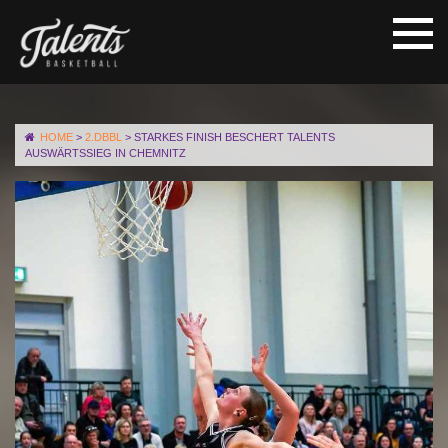
HOME
>
2.DBBL
>
STARKES FINISH BESCHERT TALENTS
AUSWÄRTSSIEG IN CHEMNITZ