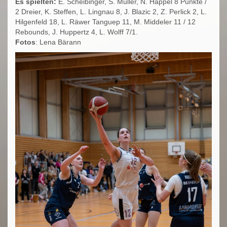
Es spielten:
E. Scheibinger, S. Müller, N. Happel 8 Punkte /
2 Dreier, K. Steffen, L. Lingnau 8, J. Blazic 2, Z. Perlick 2, L.
Hilgenfeld 18, L. Räwer Tanguep 11, M. Middeler 11 / 12
Rebounds, J. Huppertz 4, L. Wolff 7/1.
Fotos
: Lena Bärann