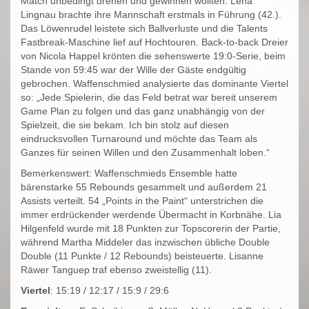
Match unbedingt drehen und gewinnen wollten. Lena
Lingnau brachte ihre Mannschaft erstmals in Führung (42.).
Das Löwenrudel leistete sich Ballverluste und die Talents
Fastbreak-Maschine lief auf Hochtouren. Back-to-back Dreier
von Nicola Happel krönten die sehenswerte 19:0-Serie, beim
Stande von 59:45 war der Wille der Gäste endgültig
gebrochen. Waffenschmied analysierte das dominante Viertel
so: „Jede Spielerin, die das Feld betrat war bereit unserem
Game Plan zu folgen und das ganz unabhängig von der
Spielzeit, die sie bekam. Ich bin stolz auf diesen
eindrucksvollen Turnaround und möchte das Team als
Ganzes für seinen Willen und den Zusammenhalt loben.“
Bemerkenswert: Waffenschmieds Ensemble hatte
bärenstarke 55 Rebounds gesammelt und außerdem 21
Assists verteilt. 54 „Points in the Paint“ unterstrichen die
immer erdrückender werdende Übermacht in Korbnähe. Lia
Hilgenfeld wurde mit 18 Punkten zur Topscorerin der Partie,
während Martha Middeler das inzwischen übliche Double
Double (11 Punkte / 12 Rebounds) beisteuerte. Lisanne
Räwer Tanguep traf ebenso zweistellig (11).
Viertel
: 15:19 / 12:17 / 15:9 / 29:6