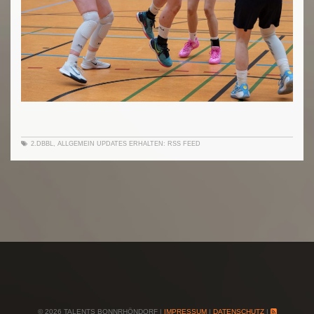
2.DBBL
,
ALLGEMEIN
UPDATES ERHALTEN:
RSS FEED
© 2026 TALENTS BONNRHÖNDORF |
IMPRESSUM
|
DATENSCHUTZ
|