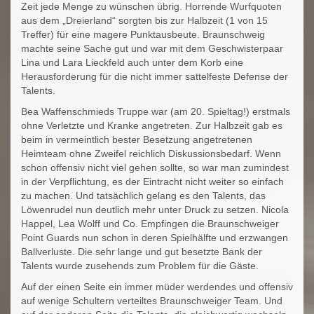
Zeit jede Menge zu wünschen übrig. Horrende Wurfquoten
aus dem „Dreierland“ sorgten bis zur Halbzeit (1 von 15
Treffer) für eine magere Punktausbeute. Braunschweig
machte seine Sache gut und war mit dem Geschwisterpaar
Lina und Lara Lieckfeld auch unter dem Korb eine
Herausforderung für die nicht immer sattelfeste Defense der
Talents.
Bea Waffenschmieds Truppe war (am 20. Spieltag!) erstmals
ohne Verletzte und Kranke angetreten. Zur Halbzeit gab es
beim in vermeintlich bester Besetzung angetretenen
Heimteam ohne Zweifel reichlich Diskussionsbedarf. Wenn
schon offensiv nicht viel gehen sollte, so war man zumindest
in der Verpflichtung, es der Eintracht nicht weiter so einfach
zu machen. Und tatsächlich gelang es den Talents, das
Löwenrudel nun deutlich mehr unter Druck zu setzen. Nicola
Happel, Lea Wolff und Co. Empfingen die Braunschweiger
Point Guards nun schon in deren Spielhälfte und erzwangen
Ballverluste. Die sehr lange und gut besetzte Bank der
Talents wurde zusehends zum Problem für die Gäste.
Auf der einen Seite ein immer müder werdendes und offensiv
auf wenige Schultern verteiltes Braunschweiger Team. Und