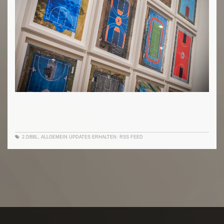
2.DBBL
,
ALLGEMEIN
UPDATES ERHALTEN:
RSS FEED