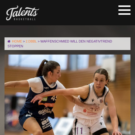
HOME
>
2.DBBL
>
WAFFENSCHMIED WILL DEN NEGATIVTREND
STOPPEN