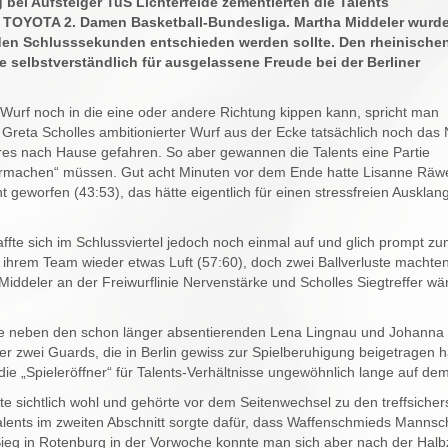
 bei Aufsteiger TuS Lichterfelde zementierten die Talents
er TOYOTA 2. Damen Basketball-Bundesliga. Martha Middeler wurde
in den Schlusssekunden entschieden werden sollte. Den rheinische
e selbstverständlich für ausgelassene Freude bei der Berliner
 Wurf noch in die eine oder andere Richtung kippen kann, spricht man
Greta Scholles ambitionierter Wurf aus der Ecke tatsächlich noch das 
es nach Hause gefahren. So aber gewannen die Talents eine Partie
klarmachen“ müssen. Gut acht Minuten vor dem Ende hatte Lisanne Räw
 geworfen (43:53), das hätte eigentlich für einen stressfreien Ausklan
affte sich im Schlussviertel jedoch noch einmal auf und glich prompt z
te ihrem Team wieder etwas Luft (57:60), doch zwei Ballverluste machten
iddeler an der Freiwurflinie Nervenstärke und Scholles Siegtreffer wä
e neben den schon länger absentierenden Lena Lingnau und Johanna
r zwei Guards, die in Berlin gewiss zur Spielberuhigung beigetragen h
ie „Spieleröffner“ für Talents-Verhältnisse ungewöhnlich lange auf dem
ätte sichtlich wohl und gehörte vor dem Seitenwechsel zu den treffsicher
lents im zweiten Abschnitt sorgte dafür, dass Waffenschmieds Mannsc
Sieg in Rotenburg in der Vorwoche konnte man sich aber nach der Halb