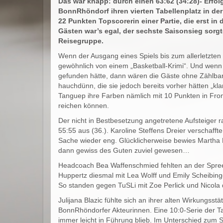
Das war knapp: durch einen 63:62 (34:28)- Erfolg
BonnRhöndorf ihren vierten Tabellenplatz in d
22 Punkten Topscorerin einer Partie, die erst 
Gästen war’s egal, der sechste Saisonsieg sorgt
Reisegruppe.
Wenn der Ausgang eines Spiels bis zum allerletzten
gewöhnlich von einem „Basketball-Krimi“. Und wenn 
gefunden hätte, dann wären die Gäste ohne Zählbar
hauchdünn, die sie jedoch bereits vorher hätten „
Tanguep ihre Farben nämlich mit 10 Punkten in Front
reichen können.
Der nicht in Bestbesetzung angetretene Aufsteiger r
55:55 aus (36.). Karoline Steffens Dreier verschaff
Sache wieder eng. Glücklicherweise bewies Martha M
dann gewiss des Guten zuviel gewesen…
Headcoach Bea Waffenschmied fehlten an der Spre
Huppertz diesmal mit Lea Wolff und Emily Scheibinge
So standen gegen TuSLi mit Zoe Perlick und Nicola d
Julijana Blazic fühlte sich an ihrer alten Wirkungsst
BonnRhöndorfer Akteurinnen. Eine 10:0-Serie der Ta
immer leicht in Führung blieb. Im Unterschied zum 