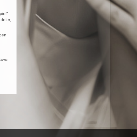
iel“
deler,
egen
Räwer