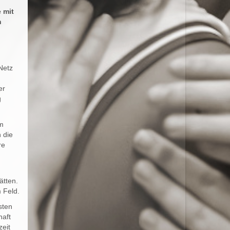
 mit
n
Netz
er
g
um
 die
re
ätten.
 Feld.
sten
haft
zeit