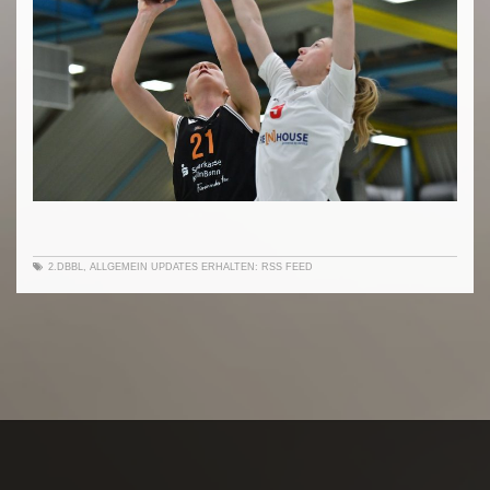
2.DBBL
,
ALLGEMEIN
UPDATES ERHALTEN:
RSS FEED