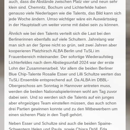
auch, dass die Abstände zwischen Platz vier und neun sehr
klein sind. Chemnitz, Bochum und Lichterfelde haben
genauso viele Niederlagen wie die Talents, das Bild kann sich
jede Woche ändern. Umso wichtiger wäre ein Auswärtssieg
in der Hauptstadt um weiter vorne mit dabei sein zu können.
Ähnlich wie bei den Talents verteilt sich die Last bei den
Berlinerinnen ebenfalls auf viele Schultern. Jahrelang war
man sich an der Spree nicht so grün, seit zwei Jahren aber
kooperieren Platzhirsch ALBA Berlin und TuSLi im
Frauenbereich miteinander. Der sofortige Wiederaufstieg
Lichterfeldes nach dem Abstiegsunfall 2024 war der erste
Lohn der Zusammenarbeit. Vor allem die beiden Berliner
Blue Chip-Talente Rosalie Esser und Lilli Schultze werten das
TuSLi Ensemble entsprechend auf. Da ALBA im DBBL-
Obergeschoss am Sonntag in Hannover antreten muss,
werden die beiden Nationalspielerinnen wohl am Tag zuvor
dabei sein. Und so werden sich die Talents auf ein junges
aber ehrgeiziges Team einstellen müssen, das auch schon
drei Partien gewinnen konnte und zu den Mitbewerbern um
einen sicheren Platz in den Top8 gehört.
Neben Esser und Schultze sind auch die beiden Spaine-
Schwestern Helen und Paula, sowie Chiara Dröll, Eda