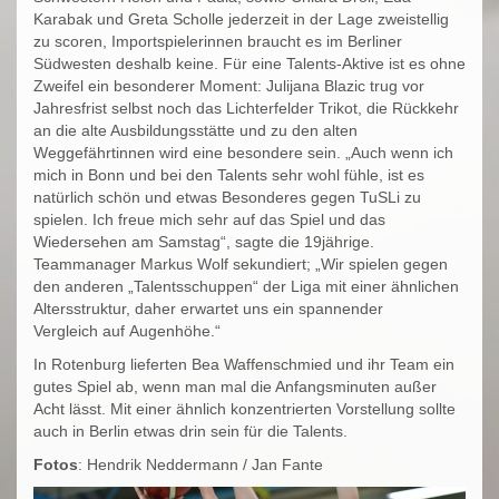
Karabak und Greta Scholle jederzeit in der Lage zweistellig
zu scoren, Importspielerinnen braucht es im Berliner
Südwesten deshalb keine. Für eine Talents-Aktive ist es ohne
Zweifel ein besonderer Moment: Julijana Blazic trug vor
Jahresfrist selbst noch das Lichterfelder Trikot, die Rückkehr
an die alte Ausbildungsstätte und zu den alten
Weggefährtinnen wird eine besondere sein. „Auch wenn ich
mich in Bonn und bei den Talents sehr wohl fühle, ist es
natürlich schön und etwas Besonderes gegen TuSLi zu
spielen. Ich freue mich sehr auf das Spiel und das
Wiedersehen am Samstag“, sagte die 19jährige.
Teammanager Markus Wolf sekundiert; „Wir spielen gegen
den anderen „Talentsschuppen“ der Liga mit einer ähnlichen
Altersstruktur, daher erwartet uns ein spannender
Vergleich auf Augenhöhe.“
In Rotenburg lieferten Bea Waffenschmied und ihr Team ein
gutes Spiel ab, wenn man mal die Anfangsminuten außer
Acht lässt. Mit einer ähnlich konzentrierten Vorstellung sollte
auch in Berlin etwas drin sein für die Talents.
Fotos
: Hendrik Neddermann / Jan Fante