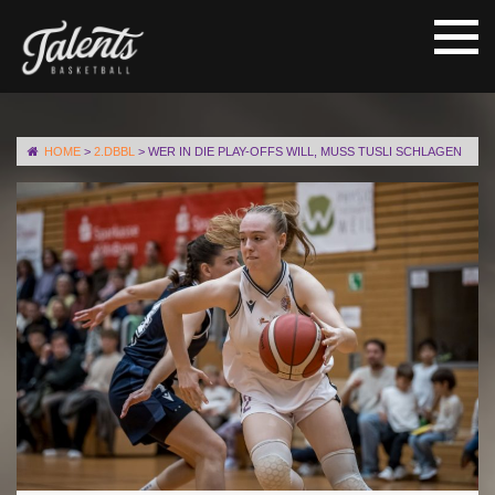
HOME
>
2.DBBL
>
WER IN DIE PLAY-OFFS WILL, MUSS TUSLI SCHLAGEN