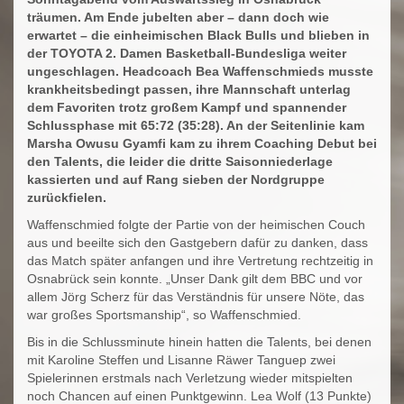
träumen. Am Ende jubelten aber – dann doch wie
erwartet – die einheimischen Black Bulls und blieben in
der TOYOTA 2. Damen Basketball-Bundesliga weiter
ungeschlagen. Headcoach Bea Waffenschmieds musste
krankheitsbedingt passen, ihre Mannschaft unterlag
dem Favoriten trotz großem Kampf und spannender
Schlussphase mit 65:72 (35:28). An der Seitenlinie kam
Marsha Owusu Gyamfi kam zu ihrem Coaching Debut bei
den Talents, die leider die dritte Saisonniederlage
kassierten und auf Rang sieben der Nordgruppe
zurückfielen.
Waffenschmied folgte der Partie von der heimischen Couch
aus und beeilte sich den Gastgebern dafür zu danken, dass
das Match später anfangen und ihre Vertretung rechtzeitig in
Osnabrück sein konnte. „Unser Dank gilt dem BBC und vor
allem Jörg Scherz für das Verständnis für unsere Nöte, das
war großes Sportsmanship“, so Waffenschmied.
Bis in die Schlussminute hinein hatten die Talents, bei denen
mit Karoline Steffen und Lisanne Räwer Tanguep zwei
Spielerinnen erstmals nach Verletzung wieder mitspielten
noch Chancen auf einen Punktgewinn. Lea Wolf (13 Punkte)