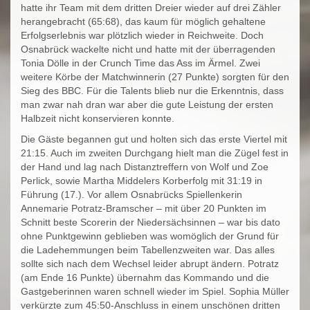
hatte ihr Team mit dem dritten Dreier wieder auf drei Zähler
herangebracht (65:68), das kaum für möglich gehaltene
Erfolgserlebnis war plötzlich wieder in Reichweite. Doch
Osnabrück wackelte nicht und hatte mit der überragenden
Tonia Dölle in der Crunch Time das Ass im Ärmel. Zwei
weitere Körbe der Matchwinnerin (27 Punkte) sorgten für den
Sieg des BBC. Für die Talents blieb nur die Erkenntnis, dass
man zwar nah dran war aber die gute Leistung der ersten
Halbzeit nicht konservieren konnte.
Die Gäste begannen gut und holten sich das erste Viertel mit
21:15. Auch im zweiten Durchgang hielt man die Zügel fest in
der Hand und lag nach Distanztreffern von Wolf und Zoe
Perlick, sowie Martha Middelers Korberfolg mit 31:19 in
Führung (17.). Vor allem Osnabrücks Spiellenkerin
Annemarie Potratz-Bramscher – mit über 20 Punkten im
Schnitt beste Scorerin der Niedersächsinnen – war bis dato
ohne Punktgewinn geblieben was womöglich der Grund für
die Ladehemmungen beim Tabellenzweiten war. Das alles
sollte sich nach dem Wechsel leider abrupt ändern. Potratz
(am Ende 16 Punkte) übernahm das Kommando und die
Gastgeberinnen waren schnell wieder im Spiel. Sophia Müller
verkürzte zum 45:50-Anschluss in einem unschönen dritten