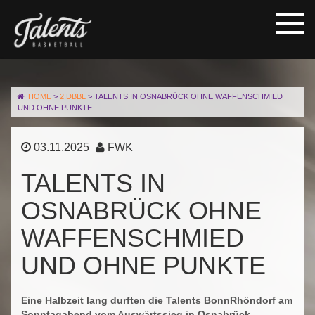
HOME
>
2.DBBL
>
TALENTS IN OSNABRÜCK OHNE WAFFENSCHMIED
UND OHNE PUNKTE
03.11.2025
FWK
TALENTS IN
OSNABRÜCK OHNE
WAFFENSCHMIED
UND OHNE PUNKTE
Eine Halbzeit lang durften die Talents BonnRhöndorf am
Sonntagabend vom Auswärtssieg in Osnabrück