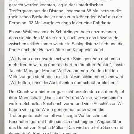
gerecht werden konnten, lag in der unterirdischen
Trefferquote aus der Distanz. Insgesamt 38 Mal setzten die
rheinischen Basketballerinnen zum krönenden Wurf aus der
Ferne an, 33 Mal wurde es dann leider eine Fahrkarte.
Es war Waffenschmieds Schützlingen hoch anzurechnen,
dass sie nie den Mut verloren, auch wenn das Löwenrudel
zwischenzeitlich immer wieder in Schlagdistanz blieb und die
Partie nach der Halbzeit öfter am Kipppunkt stand.
„Wir haben das erwartet schwere Spiel gesehen und umso
mehr freuen wir uns über die hart erkämpften Punkte“, fasste
Talents-Manager Markus Wolf zusammen. Zu den beiden
Verletzungen steht noch nicht fest wie schlimme es sein wird:
„Wir hoffen, dass die Ausfallzeiten überschaubar bleiben.“
Der Coach war hinterher gar nicht unzufrieden mit dem Spiel
ihrer Mannschaft: „Das ist die Art und Weise, wie wir spielen
wollen. Schnelles Spiel nach vorne und viele Abschlüsse. Wir
haben viele gute Würfe genommen auch wenn die
Trefferquote nicht so toll war“, sagte Waffenschmied.
Besonders gefreut hatte sie sich nach eigener Angabe über
das Debut von Sophia Müller. „Das wird eine tolle Saison mit
ihr werden“, freute sich die Trainerin.