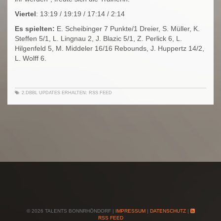
Viertel
: 13:19 / 19:19 / 17:14 / 2:14
Es spielten:
E. Scheibinger 7 Punkte/1 Dreier, S. Müller, K.
Steffen 5/1, L. Lingnau 2, J. Blazic 5/1, Z. Perlick 6, L.
Hilgenfeld 5, M. Middeler 16/16 Rebounds, J. Huppertz 14/2,
L. Wolff 6.
2.DBBL
UPDATES ERHALTEN:
RSS FEED
© 2026 TALENTS BONNRHÖNDORF |
IMPRESSUM
|
DATENSCHUTZ
|
RSS FEED