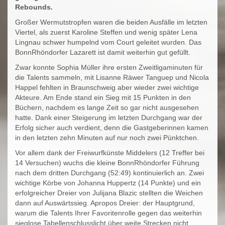
Rebounds.
Großer Wermutstropfen waren die beiden Ausfälle im letzten
Viertel, als zuerst Karoline Steffen und wenig später Lena
Lingnau schwer humpelnd vom Court geleitet wurden. Das
BonnRhöndorfer Lazarett ist damit weiterhin gut gefüllt.
Zwar konnte Sophia Müller ihre ersten Zweitligaminuten für
die Talents sammeln, mit Lisanne Räwer Tanguep und Nicola
Happel fehlten in Braunschweig aber wieder zwei wichtige
Akteure. Am Ende stand ein Sieg mit 15 Punkten in den
Büchern, nachdem es lange Zeit so gar nicht ausgesehen
hatte. Dank einer Steigerung im letzten Durchgang war der
Erfolg sicher auch verdient, denn die Gastgeberinnen kamen
in den letzten zehn Minuten auf nur noch zwei Pünktchen.
Vor allem dank der Freiwurfkünste Middelers (12 Treffer bei
14 Versuchen) wuchs die kleine BonnRhöndorfer Führung
nach dem dritten Durchgang (52:49) kontinuierlich an. Zwei
wichtige Körbe von Johanna Huppertz (14 Punkte) und ein
erfolgreicher Dreier von Julijana Blazic stellten die Weichen
dann auf Auswärtssieg. Apropos Dreier: der Hauptgrund,
warum die Talents Ihrer Favoritenrolle gegen das weiterhin
sieglose Tabellenschlusslicht über weite Strecken nicht