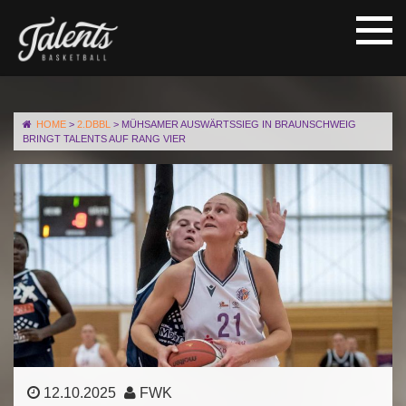
HOME
>
2.DBBL
>
MÜHSAMER AUSWÄRTSSIEG IN BRAUNSCHWEIG
BRINGT TALENTS AUF RANG VIER
12.10.2025
FWK