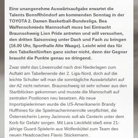
Eine unangenehme Auswärtsaufgabe erwartet die
Talents BonnRhöndorf am kommenden Sonntag in der
TOYOTA 2. Damen Basketball-Bundesliga. Bea
Waffenschmieds Mannschaft muss bei Eintracht
Braunschweig Lion Pride antreten und will versuchen,
den dritten Saisonsieg unter Dach und Fach zu bringen
(16.00 Uhr, Sporthalle Alte Waage). Leicht wird das für
den Tabellenfünften ganz sicher nicht, denn der Gegner
braucht die Punkte genau so dringend.
Zwar steht das Löwenrudel nach drei Niederlagen zum
Auftakt am Tabellenende der 2. Liga-Nord, doch auf die
leichte Schulter will man die sonntägliche Auswärtsfahrt auf
der A2 nicht nehmen. Braunschweig ist sehr schwer aus den
Startblöcken gekommen und musste die Mannschaft auf
zentralen Positionen neu besetzen. Als neue
Importspielerinnen wurde die US-Amerikanerin Brandy
Huffhines für die Spielmacherinnenrolle verpflichtet, die
Österreicherin Lenny Jacimovic soll als Centerin unter dem
Korb für Gefahr sorgen. Mit Lara Lieckfeld stieß eine 21-
jährige Guard-Spielerin aus Wolfenbüttel zum Team des
neuen Headcoaches Flavio Stückemann.