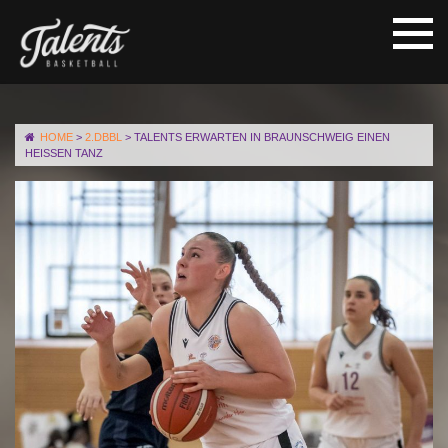
HOME
>
2.DBBL
>
TALENTS ERWARTEN IN BRAUNSCHWEIG EINEN
HEISSEN TANZ