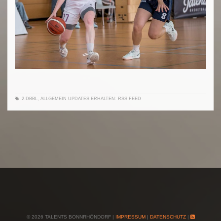
2.DBBL
,
ALLGEMEIN
UPDATES ERHALTEN:
RSS FEED
© 2026 TALENTS BONNRHÖNDORF |
IMPRESSUM
|
DATENSCHUTZ
|