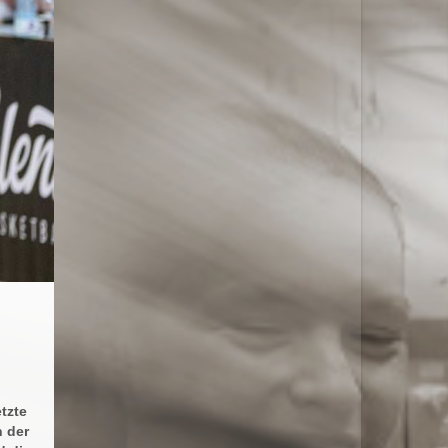
tzte
 der