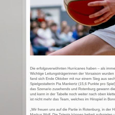
Die erfolgsverwöhnten Hurricanes haben – als imme
Wichtige Leitungsträgerinnen der Vorsaison wurden 
fand sich Ende Oktober mit nur einem Sieg aus sech
Spielgestalterin Pia Mankertz (15,6 Punkte pro Spie
das Szenario zusehends und Rotenburg gewann die 
und kann in der Tabelle noch weiter nach oben klette
ist nicht mehr das Team, welches im Hinspiel in Bonn
„Wir freuen uns auf die Partie in Rotenburg, in de
Markus Wolf. Die Talents können befreit aufspielen u