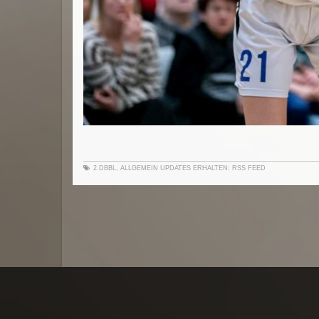
2.DBBL
,
ALLGEMEIN
UPDATES ERHALTEN:
RSS FEED