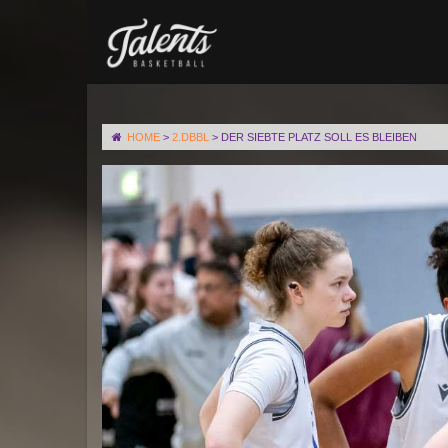
HOME
>
2.DBBL
>
DER SIEBTE PLATZ SOLL ES BLEIBEN