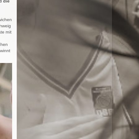
d die
wichen
chweig
te mit
ehen
winnt