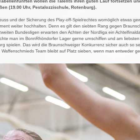
ellenfünften wollen die Talents ihren guten Lauf fortsetzen un
ßen (19.00 Uhr, Pestalozzischule, Rotenburg).
ss und der Sicherung des Play-off-Spielrechtes womöglich etwas ge
moment weiter hochhalten. Denn es gilt den siebten Rang gegen Brauns
weiten Bundesligen erwarten den Achten der Nordliga ein Achtelfinalda
hte man im BonnRhöndorfer Lager gerne umschiffen und am liebsten
rg spielen. Das wird die Braunschweiger Konkurrenz sicher auch so s
. Waffenschmieds Team bleibt auf Platz sieben, wenn man entweder ge