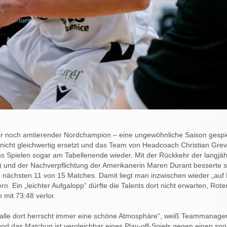
r noch amtierender Nordchampion – eine ungewöhnliche Saison gespie
nicht gleichwertig ersetzt und das Team von Headcoach Christian Gre
s Spielen sogar am Tabellenende wieder. Mit der Rückkehr der langjäh
l) und der Nachverpflichtung der Amerikanerin Maren Durant besserte s
nächsten 11 von 15 Matches. Damit liegt man inzwischen wieder „auf 
rn. Ein „leichter Aufgalopp“ dürfte die Talents dort nicht erwarten, Rot
 mit 73:48 verlor.
r Halle dort herrscht immer eine schöne Atmosphäre“, weiß Teammanage
nd das Matchup ist vergleichbar eines Play-off-Spiels gegen einen spor