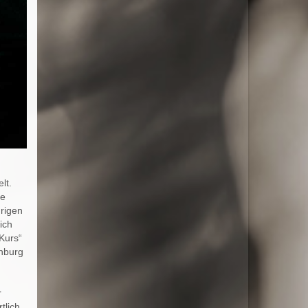
lt.
ve
rigen
ich
Kurs“
enburg
r
tlich