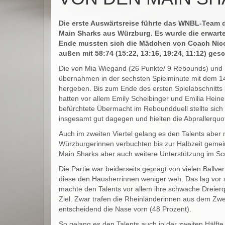
Die erste Auswärtsreise führte das WNBL-Team 
Main Sharks aus Würzburg. Es wurde die erwart
Ende mussten sich die Mädchen von Coach Nico
außen mit 58:74 (15:22, 13:16, 19:24, 11:12) ge
Die von Mia Wiegand (26 Punkte/ 9 Rebounds) und 
übernahmen in der sechsten Spielminute mit dem 14:
hergeben. Bis zum Ende des ersten Spielabschnitts 
hatten vor allem Emily Scheibinger und Emilia Heine
befürchtete Übermacht im Reboundduell stellte sich a
insgesamt gut dagegen und hielten die Abprallerquot
Auch im zweiten Viertel gelang es den Talents aber
Würzburgerinnen verbuchten bis zur Halbzeit gemei
Main Sharks aber auch weitere Unterstützung im Sc
Die Partie war beiderseits geprägt von vielen Ballve
diese den Hausherrinnen weniger weh. Das lag vor 
machte den Talents vor allem ihre schwache Dreierqu
Ziel. Zwar trafen die Rheinländerinnen aus dem Zwe
entscheidend die Nase vorn (48 Prozent).
So gelang es den Talents auch in der zweiten Hälfte