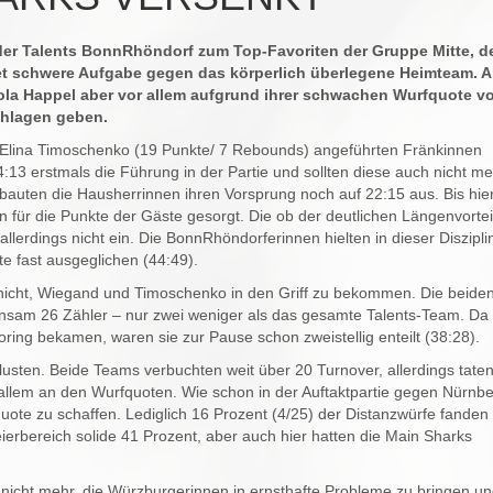
der Talents BonnRhöndorf zum Top-Favoriten der Gruppe Mitte, d
et schwere Aufgabe gegen das körperlich überlegene Heimteam. 
la Happel aber vor allem aufgrund ihrer schwachen Wurfquote v
schlagen geben.
Elina Timoschenko (19 Punkte/ 7 Rebounds) angeführten Fränkinnen
13 erstmals die Führung in der Partie und sollten diese auch nicht me
bauten die Hausherrinnen ihren Vorsprung noch auf 22:15 aus. Bis hie
n für die Punkte der Gäste gesorgt. Die ob der deutlichen Längenvortei
llerdings nicht ein. Die BonnRhöndorferinnen hielten in dieser Diszipli
e fast ausgeglichen (44:49).
 nicht, Wiegand und Timoschenko in den Griff zu bekommen. Die beide
nsam 26 Zähler – nur zwei weniger als das gesamte Talents-Team. Da 
oring bekamen, waren sie zur Pause schon zweistellig enteilt (38:28)
rlusten. Beide Teams verbuchten weit über 20 Turnover, allerdings tate
allem an den Wurfquoten. Wie schon in der Auftaktpartie gegen Nürnb
ote zu schaffen. Lediglich 16 Prozent (4/25) der Distanzwürfe fanden 
ierbereich solide 41 Prozent, aber auch hier hatten die Main Sharks
 nicht mehr, die Würzburgerinnen in ernsthafte Probleme zu bringen un