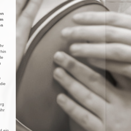
en
Am
on
hr
rhin
le
n
n
die
.
n
erg
ihr
d ein