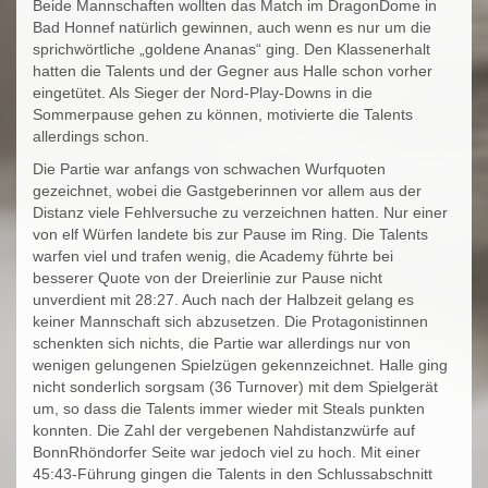
Beide Mannschaften wollten das Match im DragonDome in
Bad Honnef natürlich gewinnen, auch wenn es nur um die
sprichwörtliche „goldene Ananas“ ging. Den Klassenerhalt
hatten die Talents und der Gegner aus Halle schon vorher
eingetütet. Als Sieger der Nord-Play-Downs in die
Sommerpause gehen zu können, motivierte die Talents
allerdings schon.
Die Partie war anfangs von schwachen Wurfquoten
gezeichnet, wobei die Gastgeberinnen vor allem aus der
Distanz viele Fehlversuche zu verzeichnen hatten. Nur einer
von elf Würfen landete bis zur Pause im Ring. Die Talents
warfen viel und trafen wenig, die Academy führte bei
besserer Quote von der Dreierlinie zur Pause nicht
unverdient mit 28:27. Auch nach der Halbzeit gelang es
keiner Mannschaft sich abzusetzen. Die Protagonistinnen
schenkten sich nichts, die Partie war allerdings nur von
wenigen gelungenen Spielzügen gekennzeichnet. Halle ging
nicht sonderlich sorgsam (36 Turnover) mit dem Spielgerät
um, so dass die Talents immer wieder mit Steals punkten
konnten. Die Zahl der vergebenen Nahdistanzwürfe auf
BonnRhöndorfer Seite war jedoch viel zu hoch. Mit einer
45:43-Führung gingen die Talents in den Schlussabschnitt