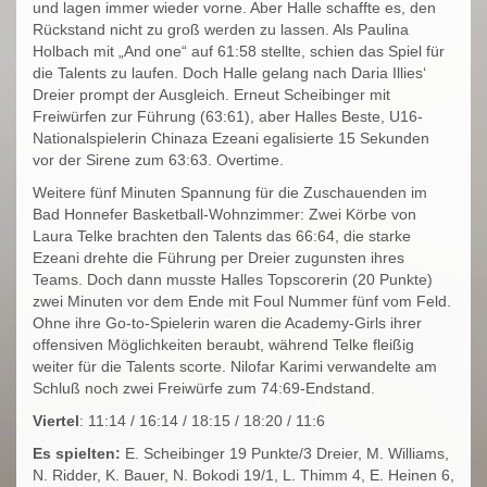
und lagen immer wieder vorne. Aber Halle schaffte es, den
Rückstand nicht zu groß werden zu lassen. Als Paulina
Holbach mit „And one“ auf 61:58 stellte, schien das Spiel für
die Talents zu laufen. Doch Halle gelang nach Daria Illies‘
Dreier prompt der Ausgleich. Erneut Scheibinger mit
Freiwürfen zur Führung (63:61), aber Halles Beste, U16-
Nationalspielerin Chinaza Ezeani egalisierte 15 Sekunden
vor der Sirene zum 63:63. Overtime.
Weitere fünf Minuten Spannung für die Zuschauenden im
Bad Honnefer Basketball-Wohnzimmer: Zwei Körbe von
Laura Telke brachten den Talents das 66:64, die starke
Ezeani drehte die Führung per Dreier zugunsten ihres
Teams. Doch dann musste Halles Topscorerin (20 Punkte)
zwei Minuten vor dem Ende mit Foul Nummer fünf vom Feld.
Ohne ihre Go-to-Spielerin waren die Academy-Girls ihrer
offensiven Möglichkeiten beraubt, während Telke fleißig
weiter für die Talents scorte. Nilofar Karimi verwandelte am
Schluß noch zwei Freiwürfe zum 74:69-Endstand.
Viertel
: 11:14 / 16:14 / 18:15 / 18:20 / 11:6
Es spielten:
E. Scheibinger 19 Punkte/3 Dreier, M. Williams,
N. Ridder, K. Bauer, N. Bokodi 19/1, L. Thimm 4, E. Heinen 6,