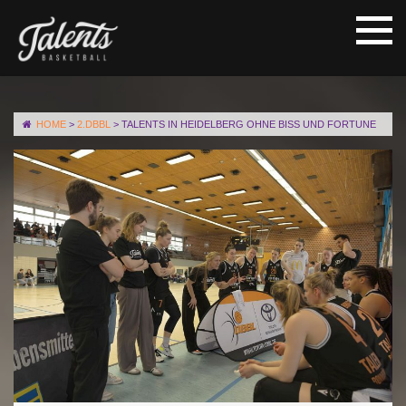
HOME
>
2.DBBL
>
TALENTS IN HEIDELBERG OHNE BISS UND FORTUNE