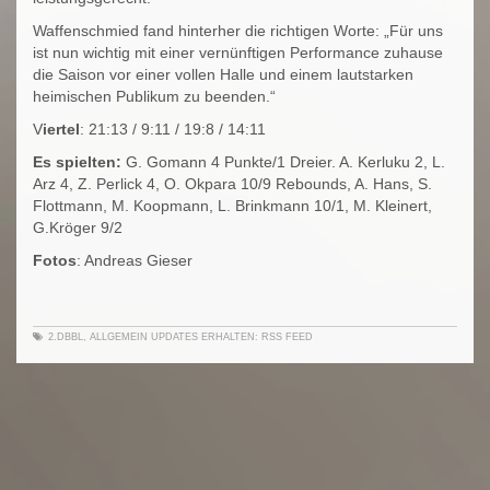
Waffenschmied fand hinterher die richtigen Worte: „Für uns
ist nun wichtig mit einer vernünftigen Performance zuhause
die Saison vor einer vollen Halle und einem lautstarken
heimischen Publikum zu beenden.“
V
iertel
: 21:13 / 9:11 / 19:8 / 14:11
Es spielten:
G. Gomann 4 Punkte/1 Dreier. A. Kerluku 2, L.
Arz 4, Z. Perlick 4, O. Okpara 10/9 Rebounds, A. Hans, S.
Flottmann, M. Koopmann, L. Brinkmann 10/1, M. Kleinert,
G.Kröger 9/2
Fotos
: Andreas Gieser
2.DBBL
,
ALLGEMEIN
UPDATES ERHALTEN:
RSS FEED