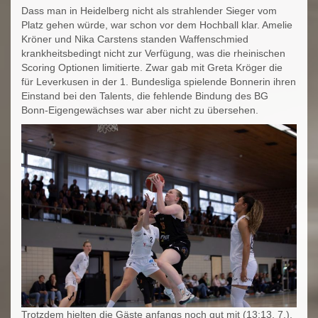
Dass man in Heidelberg nicht als strahlender Sieger vom
Platz gehen würde, war schon vor dem Hochball klar. Amelie
Kröner und Nika Carstens standen Waffenschmied
krankheitsbedingt nicht zur Verfügung, was die rheinischen
Scoring Optionen limitierte. Zwar gab mit Greta Kröger die
für Leverkusen in der 1. Bundesliga spielende Bonnerin ihren
Einstand bei den Talents, die fehlende Bindung des BG
Bonn-Eigengewächses war aber nicht zu übersehen.
Trotzdem hielten die Gäste anfangs noch gut mit (13:13, 7.),