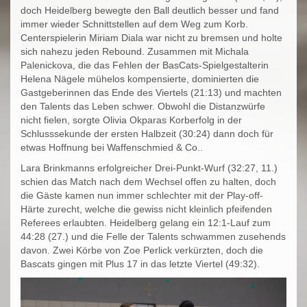
doch Heidelberg bewegte den Ball deutlich besser und fand
immer wieder Schnittstellen auf dem Weg zum Korb.
Centerspielerin Miriam Diala war nicht zu bremsen und holte
sich nahezu jeden Rebound. Zusammen mit Michala
Palenickova, die das Fehlen der BasCats-Spielgestalterin
Helena Nägele mühelos kompensierte, dominierten die
Gastgeberinnen das Ende des Viertels (21:13) und machten
den Talents das Leben schwer. Obwohl die Distanzwürfe
nicht fielen, sorgte Olivia Okparas Korberfolg in der
Schlusssekunde der ersten Halbzeit (30:24) dann doch für
etwas Hoffnung bei Waffenschmied & Co..
Lara Brinkmanns erfolgreicher Drei-Punkt-Wurf (32:27, 11.)
schien das Match nach dem Wechsel offen zu halten, doch
die Gäste kamen nun immer schlechter mit der Play-off-
Härte zurecht, welche die gewiss nicht kleinlich pfeifenden
Referees erlaubten. Heidelberg gelang ein 12:1-Lauf zum
44:28 (27.) und die Felle der Talents schwammen zusehends
davon. Zwei Körbe von Zoe Perlick verkürzten, doch die
Bascats gingen mit Plus 17 in das letzte Viertel (49:32).