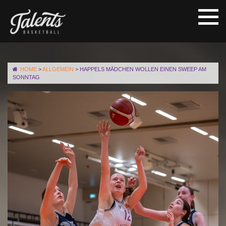
HOME
>
ALLGEMEIN
>
HAPPELS MÄDCHEN WOLLEN EINEN SWEEP AM
SONNTAG