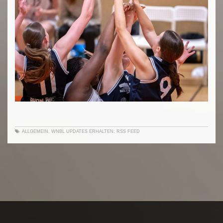
ALLGEMEIN
,
WNBL
UPDATES ERHALTEN:
RSS FEED