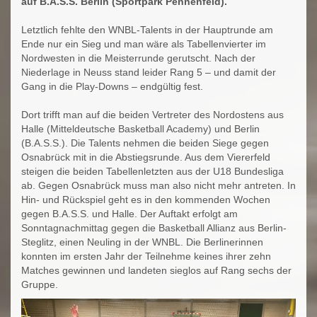
auf B.A.S.S. Berlin (Sportpark Pennenfeld).
Letztlich fehlte den WNBL-Talents in der Hauptrunde am
Ende nur ein Sieg und man wäre als Tabellenvierter im
Nordwesten in die Meisterrunde gerutscht. Nach der
Niederlage in Neuss stand leider Rang 5 – und damit der
Gang in die Play-Downs – endgültig fest.
Dort trifft man auf die beiden Vertreter des Nordostens aus
Halle (Mitteldeutsche Basketball Academy) und Berlin
(B.A.S.S.). Die Talents nehmen die beiden Siege gegen
Osnabrück mit in die Abstiegsrunde. Aus dem Viererfeld
steigen die beiden Tabellenletzten aus der U18 Bundesliga
ab. Gegen Osnabrück muss man also nicht mehr antreten. In
Hin- und Rückspiel geht es in den kommenden Wochen
gegen B.A.S.S. und Halle. Der Auftakt erfolgt am
Sonntagnachmittag gegen die Basketball Allianz aus Berlin-
Steglitz, einen Neuling in der WNBL. Die Berlinerinnen
konnten im ersten Jahr der Teilnehme keines ihrer zehn
Matches gewinnen und landeten sieglos auf Rang sechs der
Gruppe.