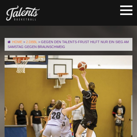
HOME
>
2.DBBL
>
GEGEN DEN TALENTS-FRUST HILFT NUR EIN SIEG AM
SAMSTAG GEGEN BRAUNSCHWEIG