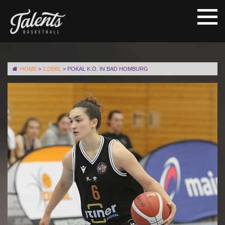
HOME
>
2.DBBL
>
POKAL K.O. IN BAD HOMBURG