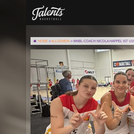
HOME
>
ALLGEMEIN
>
WNBL-COACH NICOLA HAPPEL IST U1