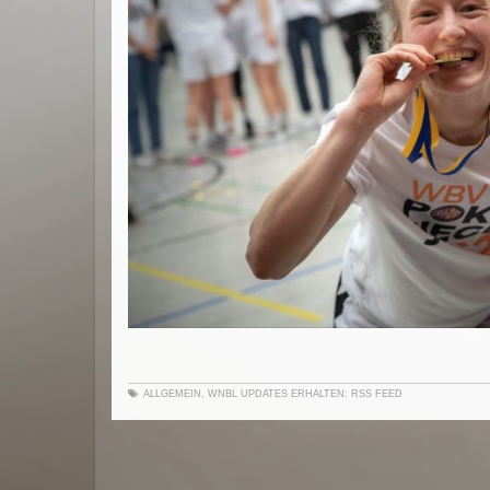
ALLGEMEIN
,
WNBL
UPDATES ERHALTEN:
RSS FEED