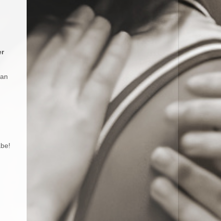
er
 an
abe!