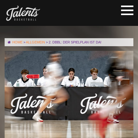
HOME
>
ALLGEMEIN
>
2. DBBL: DER SPIELPLAN IST DA!