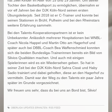
hat zwei Kinder im Alter von 15 und 19 Jahren. Um seiner
Tochter den Basketballsport zu ermöglichen, übernahm er
vor elf Jahren bei der DJK Köln-Nord seinen ersten
Übungsleiterjob. Seit 2018 ist er C-Trainer und konnte bei
seinen Stationen in Brühl, Pulheim und bei den Rheinstars
weitere Erfahrung sammeln.
Bei den Talents-Kooperationspartnern ist er kein
Unbekannter. Anlässlich mehrerer Hospitationen bei WNBL-
Coach Nicola Happel und Martin Otto am Hagerhof und
später auch bei DBBL-Coach Bea Waffenschmied konnten
sich die beiden Bundesliga-Trainerinnen bereits ein Bild von
Silvios Qualitäten machen. Und auch mit einigen
Spielerinnen wird es ein Wiedersehen geben. So hat in
seiner Zeit bei der DJK Köln-Nord Sahra Cissé und Haby
Sadio trainiert und dabei geholfen, diese an den Hagerhof zu
vermitteln. Damit war der Weg zu den Talents ein paar Jahre
später im Grunde vorgezeichnet.
Wir freuen uns sehr, dass du bei uns an Bord bist, Silvio!
OBERLIGA
UPDATES ERHALTEN:
RSS FEED